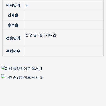
대지면적
평
건폐율
용적율
전용 평~평 5개타입
전용면적
주차대수